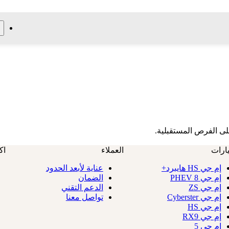
 على الفرص المستقبلية.
ارات
العملاء
اك
إم جي HS هايبرد+
عناية لأبعد الحدود
إم جي 8 PHEV
الضمان
إم جي ZS
الدعم التقني
إم جي Cyberster
تواصل معنا
إم جي HS
إم جي RX9
إم جي 5